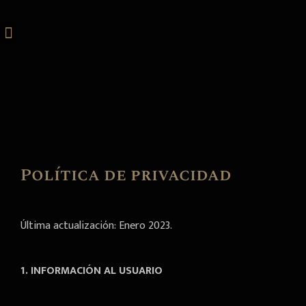
Ir
al
Menu
Horario y Reservas
contenido
Política de privacidad
Última actualización: Enero 2023.
1.
INFORMACIÓN AL USUARIO